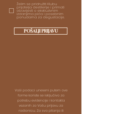
Želim se pridružiti Klubu
prijatelja destilerije i primati
obavijesti o ekskluzivnim
izdanjima pića i posebnim
ponudama za degustacije.
POŠALJI PRIJAVU
Vaši podaci uneseni putem ove
forme koriste se isključivo za
potrebu evidencije i kontakta
vezanih za Vašu prijavu za
radionicu. Za sva pitanja ili