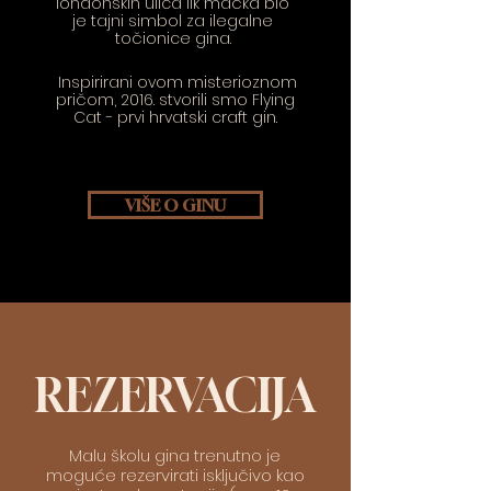
londonskih ulica lik mačka bio
je tajni simbol za ilegalne
točionice gina.
Inspirirani ovom misterioznom
pričom, 2016. stvorili smo Flying
Cat - prvi hrvatski craft gin.
VIŠE O GINU
REZERVACIJA
Malu školu gina trenutno je
moguće rezervirati isključivo kao