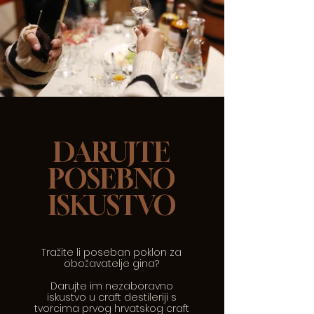
DARUJTE
POSEBNO
ISKUSTVO
Tražite li poseban poklon za
obožavatelje gina?
Darujte im nezaboravno
iskustvo u craft destileriji s
tvorcima prvog hrvatskog craft