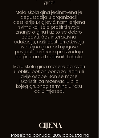
gina!
Mala škola gina jedinstvena je
degustacija u organizaciji
destilerije Brigljević, namijenjena
svima koji žele proširiti svoje
znanje o ginu i uz to se dobro
zabaviti.
Kroz interaktivnu
edukaciju, naši destileri otkrivaju
sve tajne gina: od njegove
povijesti i procesa proizvodnje
do pripreme kreativnih koktela.
Malu školu gina možete darovati
u obliku poklon bona za jednu ili
dvije osobe.
Bon se može
iskoristiti za rezervaciju bilo
kojeg grupnog termina u roku
od 6 mjeseci.
CIJENA
Posebna ponuda: 20% popusta na