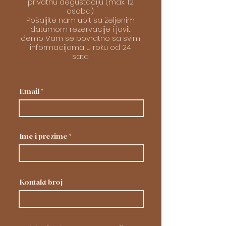
privatnu degustaciju (max. 12
osoba).
Pošaljite nam upit sa željenim
datumom rezervacije i javit
ćemo Vam se povratno sa svim
informacijama u roku od 24
sata.
Email
Ime i prezime
Kontakt broj