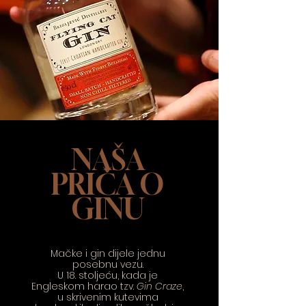
NAŠA
PRIČA O
GINU
Mačke i gin dijele jednu
posebnu vezu.
U 18. stoljeću, kada je
Engleskom harao tzv.
Gin Craze
,
u skrivenim kutevima