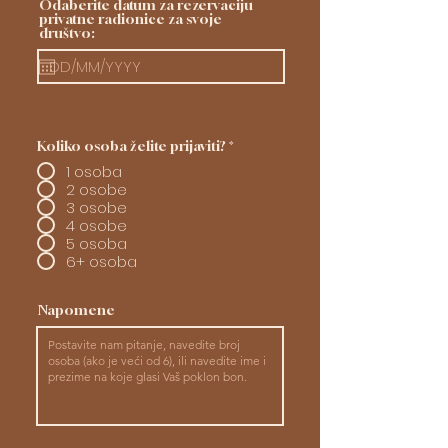
Odaberite datum za rezervaciju
privatne radionice za svoje
društvo:
Koliko osoba želite prijaviti?
*
1 osoba
2 osobe
3 osobe
4 osobe
5 osoba
6+ osoba
Napomene