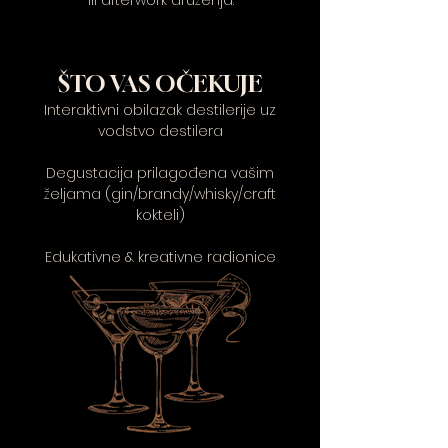
ili afterwork druženja.
ŠTO VAS OČEKUJE
Interaktivni obilazak destilerije uz
vodstvo destilera
Degustacija prilagođena vašim
željama (gin/brandy/whisky/craft
kokteli)
Edukativne & kreativne radionice