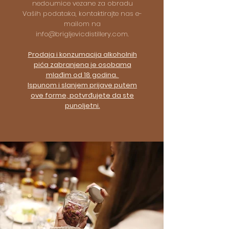
nedoumice vezane za obradu
Vaših podataka, kontaktirajte nas e-
mailom na
info@brigljevicdistillery.com
.
Prodaja i konzumacija alkoholnih
pića zabranjena je osobama
mlađim od 18 godina.
Ispunom i slanjem prijave putem
ove forme, potvrđujete da ste
punoljetni.