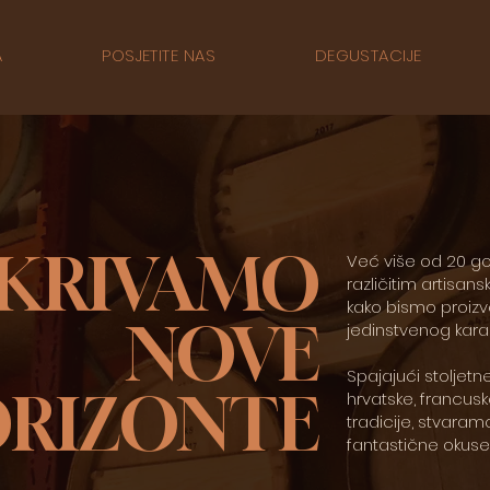
A
POSJETITE NAS
DEGUSTACIJE
KRIVAMO
Već više od 20 g
različitim artis
kako bismo proizve
NOVE
jedinstvenog karak
Spajajući stoljetne
RIZONTE
hrvatske, francusk
tradicije, stvaram
fantastične okuse 