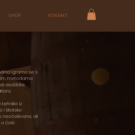
SHOP
KONTAKT
odina igramo se s
anskim metodama
li destilate
tera.
 tehnike iz
e i škotske
o neočekivane, ali
u čaši.