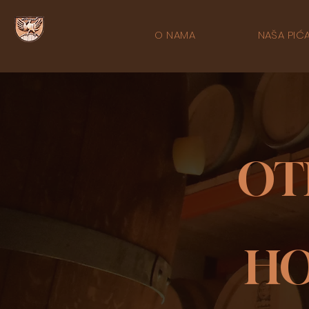
O NAMA
NAŠA PIĆ
OT
HO