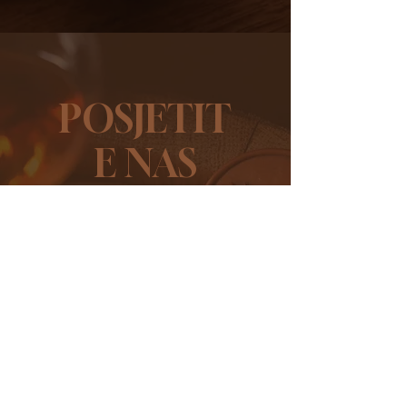
POSJETIT
E NAS
Rezervirajte degustaciju u
destileriji, upoznajte našu
obitelj i kušajte vrhunski
hrvatski craft gin!
REZERVIRAJ