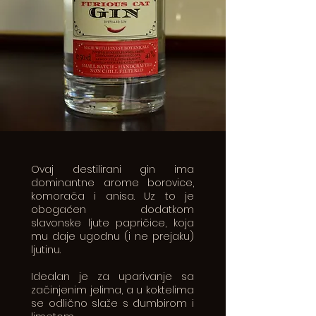
Ovaj destilirani gin ima
dominantne arome borovice,
komorača i anisa. Uz to je
obogaćen dodatkom
slavonske ljute papričice, koja
mu daje ugodnu (i ne prejaku)
ljutinu.
Idealan je za uparivanje sa
začinjenim jelima, a u koktelima
se odlično slaže s đumbirom i