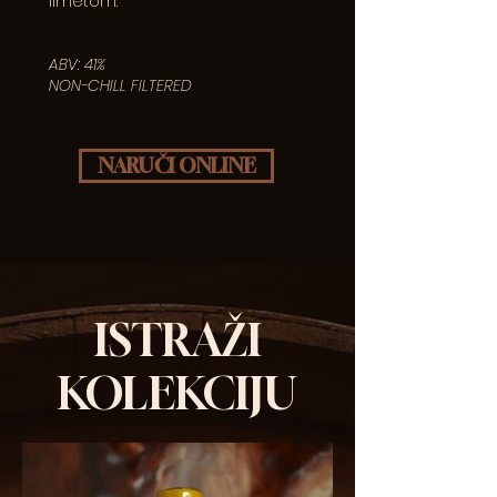
limetom.
ABV: 41%
NON-CHILL FILTERED
NARUČI ONLINE
ISTRAŽI
KOLEKCIJU